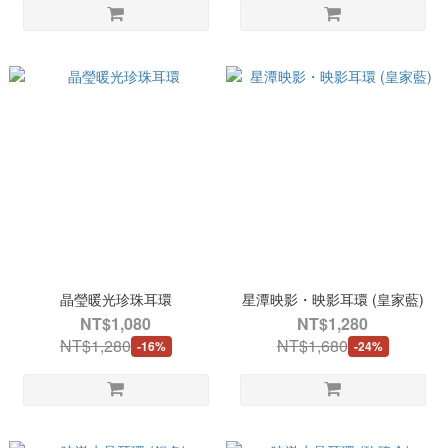
晶瑩暖光珍珠耳環
星潭映影・映影耳環 (皇家藍)
NT$1,080
NT$1,280
NT$1,280
NT$1,680
-16%
-24%