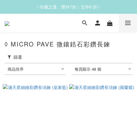
✨珍藏之選，雙件7折｜五件6 折✨
✨滿1200免運✨
✨滿1200免運✨
◊ MICRO PAVE 微鑲鋯石彩鑽長鍊
篩選
商品排序
每頁顯示 48 個