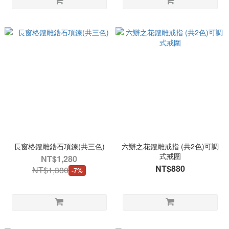
長窗格鏤雕鋯石項鍊(共三色)
六辦之花鏤雕戒指 (共2色)可調
式戒圍
NT$1,280
NT$880
NT$1,380
-7%