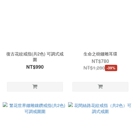
復古花紋戒指(共2色) 可調式戒
生命之樹鏤雕耳環
圍
NT$780
NT$990
NT$1,280
-39%