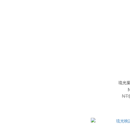
琉光葉
NT$