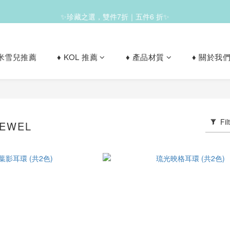
✨珍藏之選，雙件7折｜五件6 折✨
✨滿1200免運✨
le 米雪兒推薦
♦︎ KOL 推薦
♦︎ 產品材質
♦︎ 關於我
✨滿1200免運✨
Fil
JEWEL