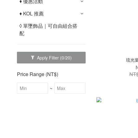
♦︎ 優惠活動
♦︎ KOL 推薦
◊ 單墜飾品｜可自由組合搭
配
Apply Filter
(0/20)
琉光葉
NT$
Price Range (NT$)
~