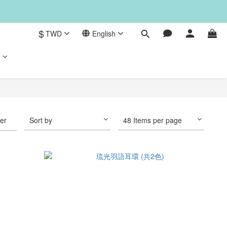
$
TWD
English
們
ter
Sort by
48 Items per page