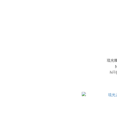
琉光幾
NT$