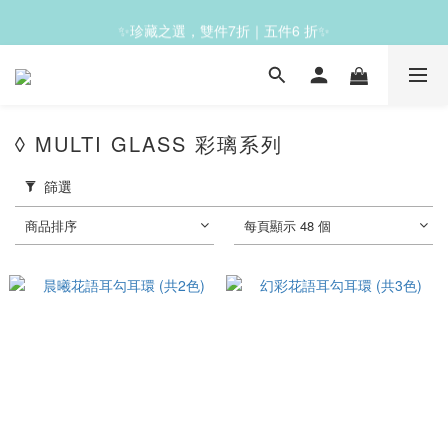
✨珍藏之選，雙件7折｜五件6 折✨
✨滿1200免運✨
✨滿1200免運✨
◊ MULTI GLASS 彩璃系列
篩選
商品排序
每頁顯示 48 個