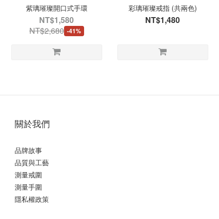
紫璃璀璨開口式手環
彩璃璀璨戒指 (共兩色)
NT$1,580
NT$1,480
NT$2,680
-41%
關於我們
品牌故事
品質與工藝
測量戒圍
測量手圍
隱私權政策