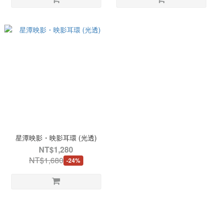
星潭映影・映影耳環 (光透)
NT$1,280
NT$1,680
-24%