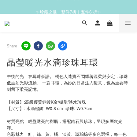
✨滿1200免運✨
✨珍藏之選，雙件7折｜五件6 折✨
✨滿1200免運✨
Share
晶瑩暖光水滴珍珠耳環
午後的光，在耳畔低語。 橘色人造寶石閃耀著溫柔與安定，珍珠
低垂如光影流動。 一對耳環，為妳的日常注入暖意，也為重要時
刻留下柔亮記憶。
【材質】:高級優質銅鍍K金/樹脂/淡水珍珠
【尺寸】: 水滴綴飾: W0.8 cm  珍珠: W0.7cm
材質亮點：輕盈透亮的樹脂，搭配鋯石與珍珠，呈現多層次光
澤。
色彩魅力：紅、綠、黃、橘、淡黃、琥珀棕等多色選擇，每一色