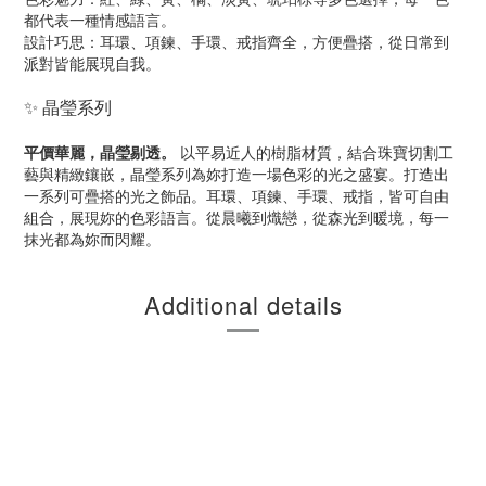
都代表一種情感語言。
設計巧思：耳環、項鍊、手環、戒指齊全，方便疊搭，從日常到
派對皆能展現自我。
✨ 晶瑩系列
平價華麗，晶瑩剔透。
以平易近人的樹脂材質，結合珠寶切割工
藝與精緻鑲嵌，晶瑩系列為妳打造一場色彩的光之盛宴。打造出
一系列可疊搭的光之飾品。耳環、項鍊、手環、戒指，皆可自由
組合，展現妳的色彩語言。從晨曦到熾戀，從森光到暖境，每一
抹光都為妳而閃耀。
Additional details