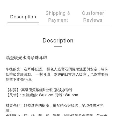
Shipping &
Customer
Description
Payment
Reviews
Description
晶瑩暖光水滴珍珠耳環
午後的光，在耳畔低語。 橘色人造寶石閃耀著溫柔與安定，珍珠
低垂如光影流動。 一對耳環，為妳的日常注入暖意，也為重要時
刻留下柔亮記憶。
【材質】:高級優質銅鍍K金/樹脂/淡水珍珠
【尺寸】: 水滴綴飾: W0.8 cm 珍珠: W0.7cm
材質亮點：輕盈透亮的樹脂，搭配鋯石與珍珠，呈現多層次光
澤。
色彩魅力：紅、綠、黃、橘、淡黃、琥珀棕等多色選擇，每一色