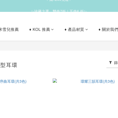
✨珍藏之選，雙件7折｜五件6 折✨
✨滿1200免運✨
le 米雪兒推薦
♦︎ KOL 推薦
♦︎ 產品材質
♦︎ 關於我
✨滿1200免運✨
篩
圈型耳環