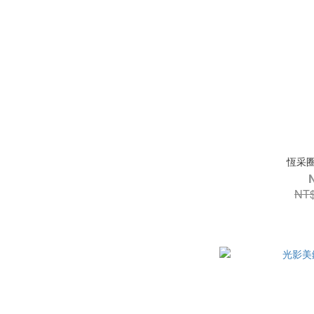
恆采圈
NT$