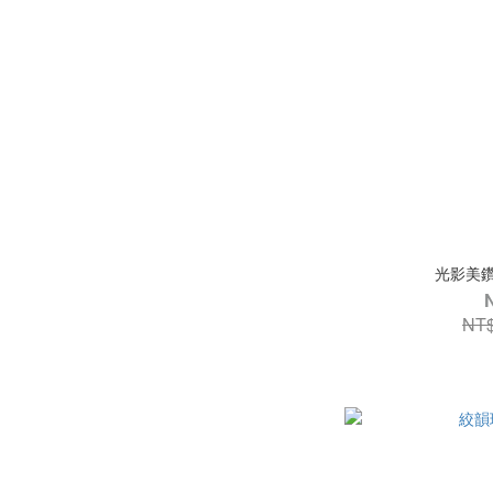
光影美鑽
NT$