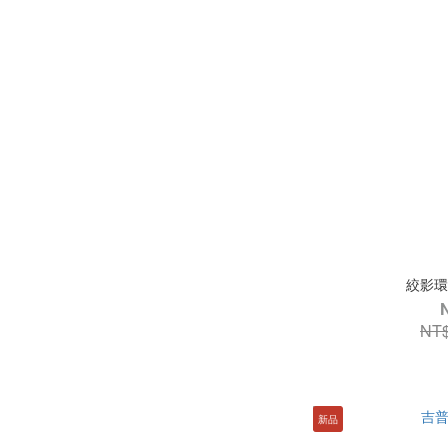
絞影環
NT$
新品