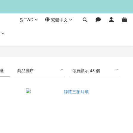
$
TWD
繁體中文
們
選
商品排序
每頁顯示 48 個