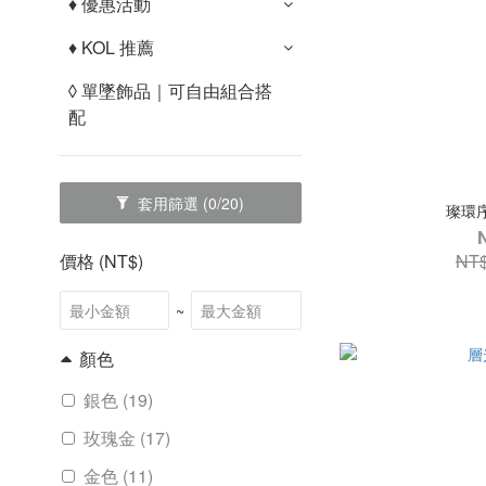
♦︎ 優惠活動
♦︎ KOL 推薦
◊ 單墜飾品｜可自由組合搭
配
套用篩選
(0/20)
璨環序
NT$
價格 (NT$)
~
顏色
銀色 (19)
玫瑰金 (17)
金色 (11)