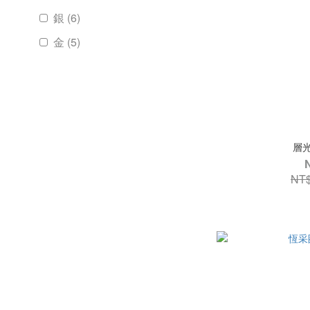
銀 (6)
金 (5)
層光
NT$