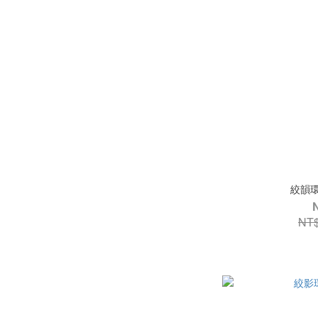
絞韻環
NT$