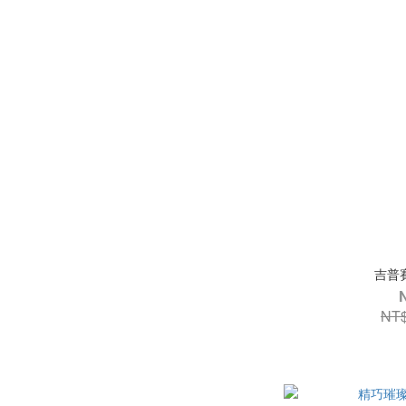
吉普
NT$