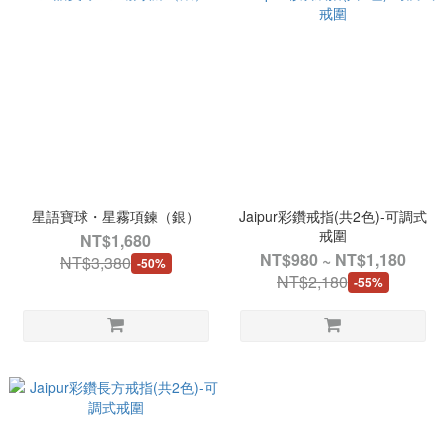
星語寶球・星霧項鍊（銀）
Jaipur彩鑽戒指(共2色)-可調式
戒圍
NT$1,680
NT$980 ~ NT$1,180
NT$3,380
-50%
NT$2,180
-55%