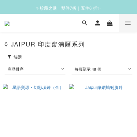
✨珍藏之選，雙件7折｜五件6 折✨
✨滿1200免運✨
✨滿1200免運✨
◊ JAIPUR 印度齋浦爾系列
篩選
商品排序
每頁顯示 48 個