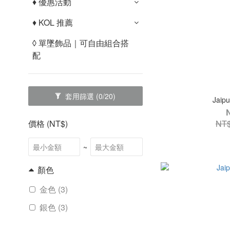
♦︎ 優惠活動
♦︎ KOL 推薦
◊ 單墜飾品｜可自由組合搭
配
套用篩選
(0/20)
Jai
NT$
價格 (NT$)
~
顏色
金色 (3)
銀色 (3)