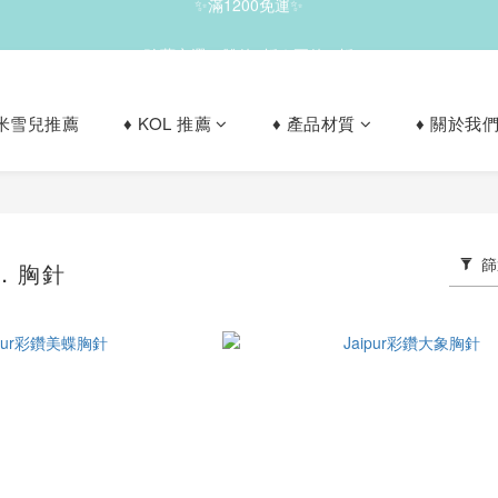
✨滿1200免運✨
✨珍藏之選，雙件7折｜五件6 折✨
le 米雪兒推薦
♦︎ KOL 推薦
♦︎ 產品材質
♦︎ 關於我
✨滿1200免運✨
篩
H．胸針