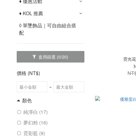
♦︎ 優惠活動
♦︎ KOL 推薦
◊ 單墜飾品｜可自由組合搭
配
套用篩選
(0/20)
霓光花
NT$
價格 (NT$)
~
顏色
純淨白 (17)
夢幻粉 (16)
霓彩藍 (9)