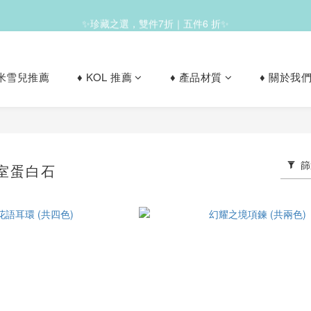
✨珍藏之選，雙件7折｜五件6 折✨
✨滿1200免運✨
le 米雪兒推薦
♦︎ KOL 推薦
♦︎ 產品材質
♦︎ 關於我
✨滿1200免運✨
篩
驗室蛋白石