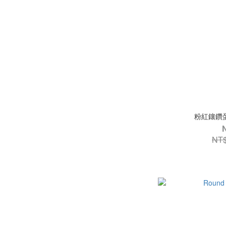
粉紅鑲鑽蛋
NT$