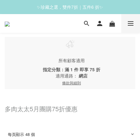
✨珍藏之選，雙件7折｜五件6 折✨
✨滿1200免運✨
✨滿1200免運✨
所有顧客適用
指定分類：滿 1 件 即享 75 折
適用通路：
網店
條款與細則
多肉太太5月團購75折優惠
每頁顯示 48 個