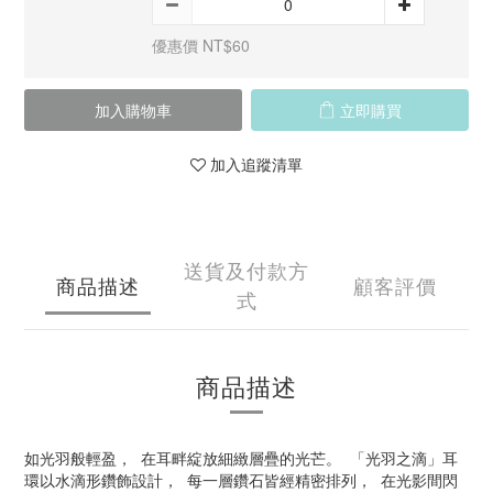
優惠價 NT$60
加入購物車
立即購買
加入追蹤清單
送貨及付款方
商品描述
顧客評價
式
商品描述
如光羽般輕盈， 在耳畔綻放細緻層疊的光芒。 「光羽之滴」耳
環以水滴形鑽飾設計， 每一層鑽石皆經精密排列， 在光影間閃