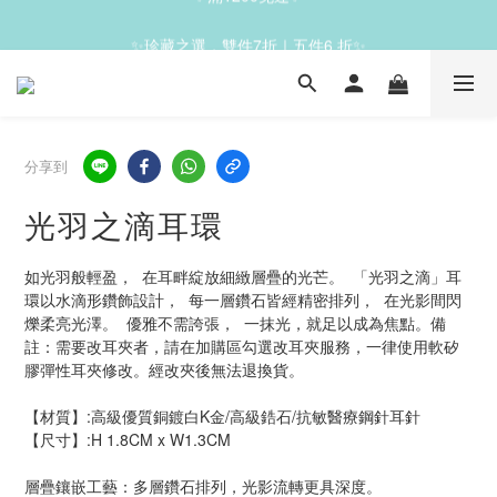
✨滿1200免運✨
✨珍藏之選，雙件7折｜五件6 折✨
✨滿1200免運✨
分享到
光羽之滴耳環
如光羽般輕盈，  在耳畔綻放細緻層疊的光芒。  「光羽之滴」耳
環以水滴形鑽飾設計，  每一層鑽石皆經精密排列，  在光影間閃
爍柔亮光澤。  優雅不需誇張，  一抹光，就足以成為焦點。備
註：需要改耳夾者，請在加購區勾選改耳夾服務，一律使用軟矽
膠彈性耳夾修改。經改夾後無法退換貨。
【材質】:高級優質銅鍍白K金/高級鋯石/抗敏醫療鋼針耳針           
【尺寸】:H 1.8CM x W1.3CM
層疊鑲嵌工藝：多層鑽石排列，光影流轉更具深度。