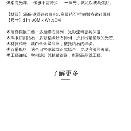
爍柔亮光澤。 優雅不需誇張， 一抹光，就足以成為焦點。
【材質】:高級優質銅鍍白K金/高級鋯石/抗敏醫療鋼針耳針
【尺寸】:H 1.8CM x W1.3CM
🌟層疊鑲嵌工藝：多層鑽石排列，光影流轉更具深度。
🌟馬眼切割鋯石：多顆精緻鋯石排列，折射出繁星般的光芒。
🌟材質精緻：鍍白金金屬底座，襯托鋯石的璀璨。
🌟百搭風格：適合日常佩戴或正式場合，展現浪漫與奢華。
🌟工藝細膩：對稱設計與精緻鑲嵌，彰顯高品質工藝。
了解更多