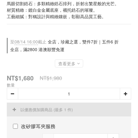
馬眼切割鋯石：多顆精緻鋯石排列，折射出繁星般的光芒。
材質精緻：鍍白金金屬底座，襯托鋯石的璀璨。
工藝細膩：對稱設計與精緻鑲嵌，彰顯高品質工藝。
至
08/14 16:00
截止
全店，珍藏之選，雙件7折｜五件6 折
全店，滿2800 港澳順豐免運
查看更多
NT$1,680
NT$1,980
數量
以優惠價加購商品
(最多 1 件)
改矽膠耳夾服務