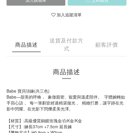
加入購物車
立即購買
加入追蹤清單
送貨及付款方
商品描述
顧客評價
式
商品描述
Babe 寶貝項鍊(共三色)
Babe—甜美的呼喚， 象徵親密、寵愛與溫柔陪伴。 字體婉轉如
手寫心語， 每一筆劃皆經過精湛拋光， 精緻打磨，讓字跡在光
影中閃耀。在光影下閃爍柔美光澤。
【材質】:高級優質銅鍍玫瑰金/白K金/K金
【尺寸】:鍊長37cm +7.5cm 延長鍊
【墜飾尺寸】H0.9cm x W3cm