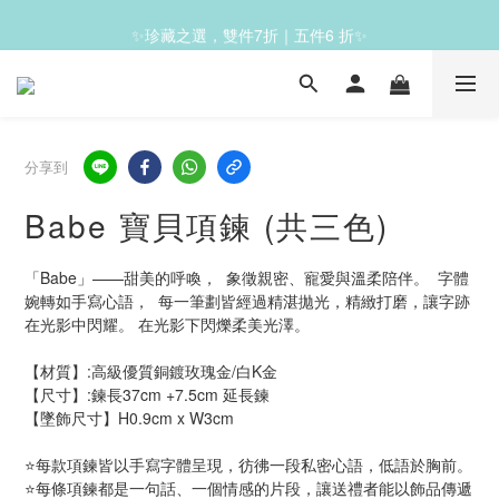
✨滿1200免運✨
✨珍藏之選，雙件7折｜五件6 折✨
✨滿1200免運✨
分享到
Babe 寶貝項鍊 (共三色)
「Babe」——甜美的呼喚，  象徵親密、寵愛與溫柔陪伴。  字體
婉轉如手寫心語，  每一筆劃皆經過精湛拋光，精緻打磨，讓字跡
在光影中閃耀。 在光影下閃爍柔美光澤。 
【材質】:高級優質銅鍍玫瑰金/白K金    
【尺寸】:鍊長37cm +7.5cm 延長鍊
【墜飾尺寸】H0.9cm x W3cm     
⭐每款項鍊皆以手寫字體呈現，彷彿一段私密心語，低語於胸前。
⭐每條項鍊都是一句話、一個情感的片段，讓送禮者能以飾品傳遞