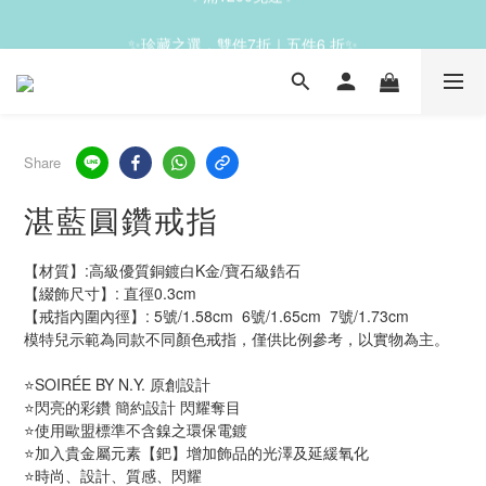
✨滿1200免運✨
✨珍藏之選，雙件7折｜五件6 折✨
✨滿1200免運✨
Share
湛藍圓鑽戒指
【材質】:高級優質銅鍍白K金/寶石級鋯石     
【綴飾尺寸】: 直徑0.3cm                                      
【戒指內圍內徑】: 5號/1.58cm  6號/1.65cm  7號/1.73cm
模特兒示範為同款不同顏色戒指，僅供比例參考，以實物為主。 
⭐SOIRÉE BY N.Y. 原創設計
⭐閃亮的彩鑽 簡約設計 閃耀奪目
⭐使用歐盟標準不含鎳之環保電鍍
⭐加入貴金屬元素【鈀】增加飾品的光澤及延緩氧化
⭐時尚、設計、質感、閃耀