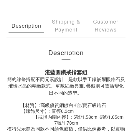
Shipping &
Customer
Description
Payment
Reviews
Description
湛藍圓鑽戒指套組
簡約線條搭配不同元素設計，是款以手工鑲嵌耀眼鋯石及
璀璨水晶的精緻款式。單戴細緻典雅, 疊戴則可靈活變化
出不同的造型。
【材質】:高級優質銅鍍白K金/寶石級鋯石
【綴飾尺寸】: 直徑0.3cm
【戒指內圍內徑】: 5號/1.58cm 6號/1.65cm
7號/1.73cm
模特兒示範為同款不同顏色戒指，僅供比例參考，以實物