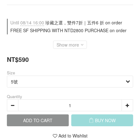
Until
08/14 16:00
珍藏之選，雙件7折｜五件6 折 on order
FREE SF SHIPPING WITH NTD2800 PURCHASE on order
Show more
NT$590
Size
Quantity
ADD TO CART
BUY NOW
Add to Wishlist