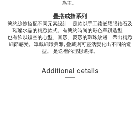
為主。
疊搭戒指系列
簡約線條搭配不同元素設計，是款以手工鑲嵌耀眼鋯石及
璀璨水晶的精緻款式。有簡約時尚的彩色單鑽造型，
也有飾以鏤空的心型、圓形、菱形的環珠紋邊，帶出精緻
細節感受。單戴細緻典雅, 疊戴則可靈活變化出不同的造
型。 是送禮的理想選擇。
Additional details