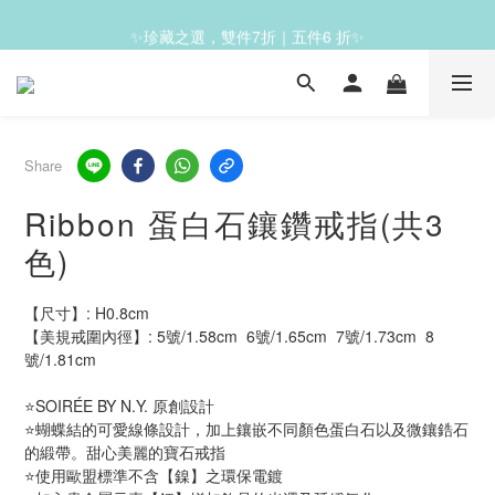
✨珍藏之選，雙件7折｜五件6 折✨
✨滿1200免運✨
✨滿1200免運✨
Share
Ribbon 蛋白石鑲鑽戒指(共3
色)
【尺寸】: H0.8cm  
【美規戒圍內徑】: 5號/1.58cm  6號/1.65cm  7號/1.73cm  8
號/1.81cm
⭐SOIRÉE BY N.Y. 原創設計
⭐蝴蝶結的可愛線條設計，加上鑲嵌不同顏色蛋白石以及微鑲鋯石
的緞帶。甜心美麗的寶石戒指
⭐使用歐盟標準不含【鎳】之環保電鍍