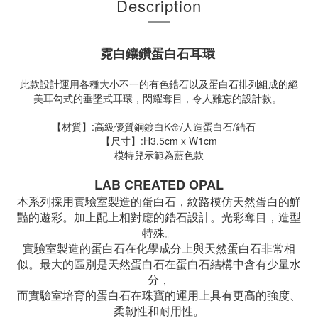
Description
霓白鑲鑽蛋白石耳環
此款設計運用各種大小不一的有色鋯石以及蛋白石排列組成的絕
美耳勾式的垂墜式耳環，閃耀奪目，令人難忘的設計款。
【材質】:高級優質銅鍍白K金/人造蛋白石/鋯石
【尺寸】:H3.5cm x W1cm
模特兒示範為藍色款
LAB CREATED OPAL
本系列採用實驗室製造的蛋白石，紋路模仿天然蛋白的鮮
豔的遊彩。加上配上相對應的鋯石設計。光彩奪目，造型
特殊。
實驗室製造的蛋白石在化學成分上與天然蛋白石非常相
似。最大的區別是天然蛋白石在蛋白石結構中含有少量水
分，
而實驗室培育的蛋白石在珠寶的運用上具有更高的強度、
柔韌性和耐用性。