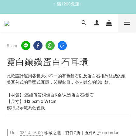
✨滿1200免運✨
✨滿1200免運✨
✨珍藏之選，雙件7折｜五件6 折✨
✨滿1200免運✨
Share
霓白鑲鑽蛋白石耳環
此款設計運用各種大小不一的有色鋯石以及蛋白石排列組成的絕
美耳勾式的垂墜式耳環，閃耀奪目，令人難忘的設計款。 
【材質】:高級優質銅鍍白K金/人造蛋白石/鋯石    
【尺寸】:H3.5cm x W1cm
模特兒示範為藍色款
Until
08/14 16:00
珍藏之選，雙件7折｜五件6 折 on order