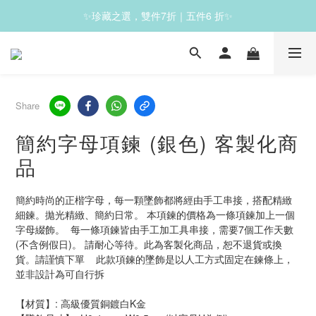
✨珍藏之選，雙件7折｜五件6 折✨
✨滿1200免運✨
✨滿1200免運✨
Share
簡約字母項鍊 (銀色) 客製化商
品
簡約時尚的正楷字母，每一顆墜飾都將經由手工串接，搭配精緻
細鍊。拋光精緻、簡約日常。 本項鍊的價格為一條項鍊加上一個
字母綴飾。  每一條項鍊皆由手工加工具串接，需要7個工作天數 
(不含例假日)。 請耐心等待。此為客製化商品，恕不退貨或換
貨。請謹慎下單    此款項鍊的墜飾是以人工方式固定在鍊條上，
並非設計為可自行拆
【材質】: 高級優質銅鍍白K金