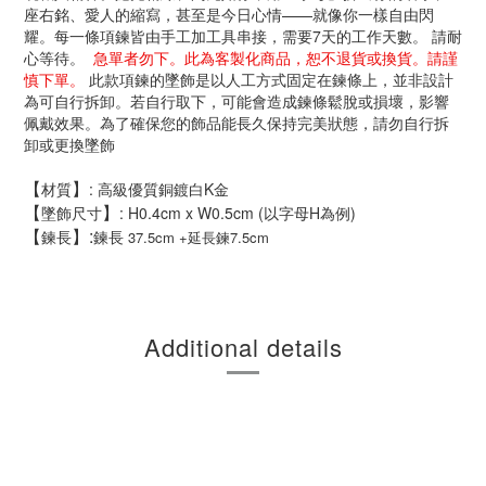
座右銘、愛人的縮寫，甚至是今日心情——就像你一樣自由閃
耀。每一條項鍊皆由手工加工具串接，需要7天的工作天數。 請耐
心等待。
急單者勿下。此為客製化商品，恕不退貨或換貨。請謹
慎下單。
此款項鍊的墜飾是以人工方式固定在鍊條上，並非設計
為可自行拆卸。若自行取下，可能會造成鍊條鬆脫或損壞，影響
佩戴效果。為了確保您的飾品能長久保持完美狀態，請勿自行拆
卸或更換墜飾
【
】
材質
: 高級優質銅鍍白K金
【
】
墜飾尺寸
: H0.4cm x W0.5cm (以字母H為例)
【
】:
鍊長
鍊長
37.5cm +延長鍊7.5cm
Additional details