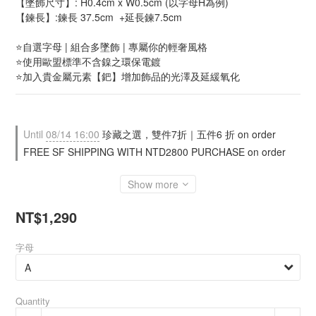
【墜飾尺寸】: H0.4cm x W0.5cm (以字母H為例)
【鍊長】:鍊長 37.5cm  +延長鍊7.5cm
⭐自選字母 | 組合多墜飾 | 專屬你的輕奢風格
⭐使用歐盟標準不含鎳之環保電鍍
⭐加入貴金屬元素【鈀】增加飾品的光澤及延緩氧化
Until
08/14 16:00
珍藏之選，雙件7折｜五件6 折 on order
FREE SF SHIPPING WITH NTD2800 PURCHASE on order
Show more
NT$1,290
字母
Quantity