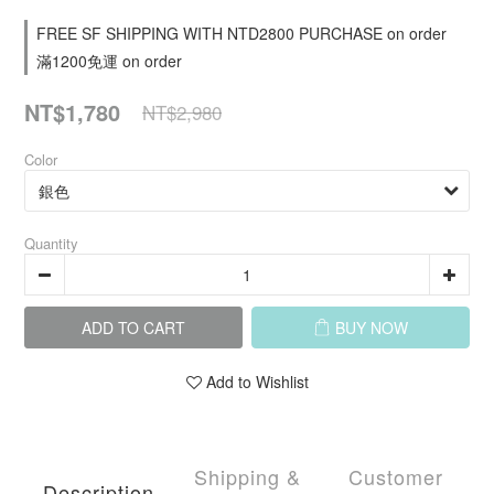
FREE SF SHIPPING WITH NTD2800 PURCHASE on order
滿1200免運 on order
NT$1,780
NT$2,980
Color
Quantity
ADD TO CART
BUY NOW
Add to Wishlist
Shipping &
Customer
Description