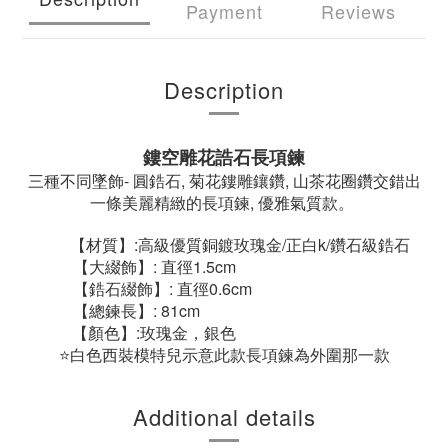
Payment
Reviews
Description
鏤空雕花誥石長項鍊
三種不同墜飾- 圓鋯石, 菊花鏤雕鑲鑽, 山茶花圈鑽交錯出
一條美麗精緻的長項鍊, 優雅氣質款。
【材質】:高級優質銅鍍玫瑰金/正白k/鑽石級鋯石
【大綴飾】: 直徑1.5cm
【鋯石綴飾】: 直徑0.6cm
【總鍊長】: 81cm
【顏色】:玫瑰金，銀色
⭐白色西裝模特兒示意此款長項鍊為外圍那一款
Additional details