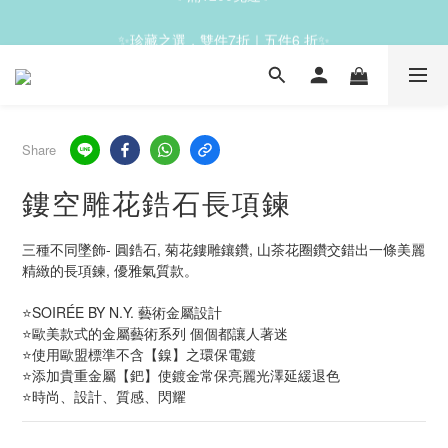
✨滿1200免運✨
✨珍藏之選，雙件7折｜五件6 折✨
✨滿1200免運✨
Share
鏤空雕花鋯石長項鍊
三種不同墜飾- 圓鋯石, 菊花鏤雕鑲鑽, 山茶花圈鑽交錯出一條美麗
精緻的長項鍊, 優雅氣質款。
⭐SOIRÉE BY N.Y. 藝術金屬設計
⭐歐美款式的金屬藝術系列 個個都讓人著迷
⭐使用歐盟標準不含【鎳】之環保電鍍
⭐添加貴重金屬【鈀】使鍍金常保亮麗光澤延緩退色
⭐時尚、設計、質感、閃耀