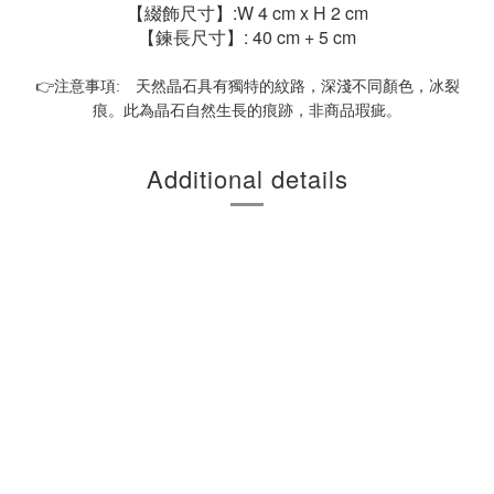
【綴飾尺寸】:W 4 cm x H 2 cm
【
鍊長
尺寸
】:
40 cm + 5 cm
👉
注意事項
:
天然晶石具有獨特的紋路，深淺不同顏色，冰裂
痕。此為晶石自然生長的痕跡，非商品瑕疵。
Additional details