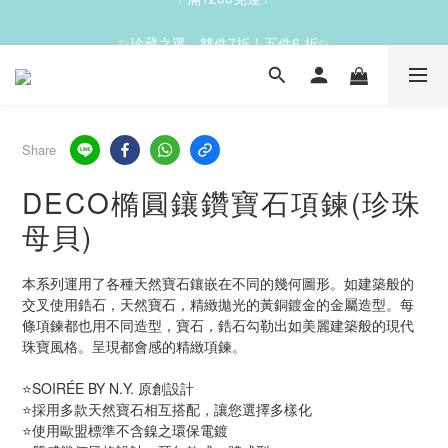
✨滿1200免運✨
✨珍藏之選，雙件7折｜五件6 折✨
✨滿1200免運✨
Share
DECO橢圓鑲鑽寶石項鍊(珍珠
母貝)
本系列運用了各種天然寶石鑲嵌在不同的幾何圖形。如建築般的
交叉使用鋯石，天然寶石，精緻拋光的黃銅鍍金的金屬造型。每
條項鍊都也用不同造型，寶石，鋯石勾勒出如美麗建築般的現代
珠寶風格。呈現都會感的精緻項鍊。
⭐SOIRÉE BY N.Y. 原創設計
⭐採用多款天然寶石相互搭配，讓您選擇多樣化
⭐使用歐盟標準不含鎳之環保電鍍