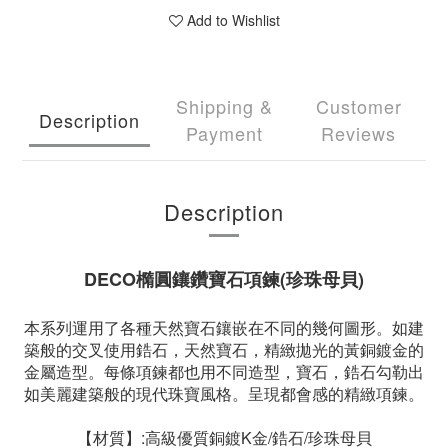
Add to Wishlist
Shipping &
Customer
Description
Payment
Reviews
Description
DECO橢圓鑲鑽寶石項鍊(珍珠母貝)
本系列運用了各種天然寶石鑲嵌在不同的幾何圖形。如建
築般的交叉使用鋯石，天然寶石，精緻拋光的黃銅鍍金的
金屬造型。每條項鍊都也用不同造型，寶石，鋯石勾勒出
如美麗建築般的現代珠寶風格。呈現都會感的精緻項鍊。
【材質】:高級優質銅鍍K金/鋯石/
珍珠母貝