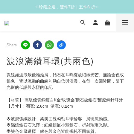
✨珍藏之選，雙件7折｜五件6 折✨
✨滿1200免運✨
✨滿1200免運✨
Share
波浪滿鑽耳環(共兩色)
弧線如波浪般優雅延展，鋯石在耳畔綻放細緻光芒。無論金色或
銀色，皆以流動的曲線勾勒自信與浪漫，在每一次回眸間，留下
光影的低語與永恆的印記
【材質】:高級優質銅鍍白K金/玫瑰金/鑽石級鋯石/醫療鋼針耳針
【尺寸】: 圈寬: 2.6cm  溝寬: 0.2cm 
🌟波浪弧線設計：柔美曲線勾勒耳環輪廓，展現流動感。
🌟滿鑲鋯石石光澤：細緻鑲嵌小顆鋯石，折射璀璨光影。
🌟雙色金屬選擇：銀色與金色皆能襯托不同氣質。