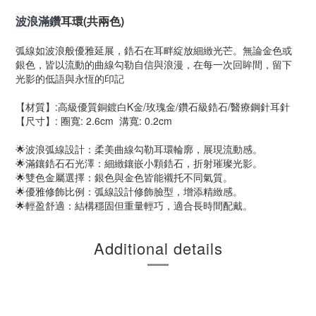
波浪滿鑽
耳環(共兩色)
弧線如波浪般優雅延展，鋯石在耳畔綻放細緻光芒。無論金色或
銀色，皆以流動的曲線勾勒自信與浪漫，在每一次回眸間，留下
光影的低語與永恆的印記
【材質】:高級優質銅鍍白K金/玫瑰金/鑽石級鋯石/醫療鋼針耳針
【尺寸】: 圈寬: 2.6cm 溝寬: 0.2cm
🌟波浪弧線設計：柔美曲線勾勒耳環輪廓，展現流動感。
🌟滿鑲鋯石石光澤：細緻鑲嵌小顆鋯石，折射璀璨光影。
🌟雙色金屬選擇：銀色與金色皆能襯托不同氣質。
🌟優雅修飾比例：弧線設計修飾臉型，增添精緻感。
🌟輕盈舒適：結構穩固但重量輕巧，適合長時間配戴。
Additional details