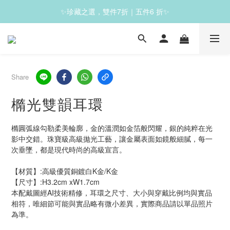
✨珍藏之選，雙件7折｜五件6 折✨
✨滿1200免運✨
✨滿1200免運✨
Share
橢光雙韻耳環
橢圓弧線勾勒柔美輪廓，金的溫潤如金箔般閃耀，銀的純粹在光
影中交錯。珠寶級高級拋光工藝，讓金屬表面如鏡般細膩，每一
次垂墜，都是現代時尚的高級宣言。
【材質】:高級優質銅鍍白K金/K金
【尺寸】:H3.2cm xW1.7cm
本配戴圖經AI技術精修，耳環之尺寸、大小與穿戴比例均與實品
相符，唯細節可能與實品略有微小差異，實際商品請以單品照片
為準。 