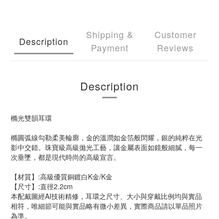
Shipping &
Customer
Description
Payment
Reviews
Description
橢光雙韻耳環
橢圓弧線勾勒柔美輪廓，金的溫潤如金箔般閃耀，銀的純粹在光
影中交錯。珠寶級高級拋光工藝，讓金屬表面如鏡般細膩，每一
次垂墜，都是現代時尚的高級宣言。
【材質】:高級優質銅鍍白K金/K金
【尺寸】:直徑2.2cm
本配戴圖經AI技術精修，耳環之尺寸、大小與穿戴比例均與實品
相符，唯細節可能與實品略有微小差異，實際商品請以單品照片
為準。