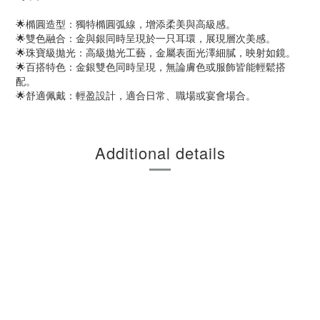
🌟橢圓造型：獨特橢圓弧線，增添柔美與高級感。
🌟雙色融合：金與銀同時呈現於一只耳環，展現層次美感。
🌟珠寶級拋光：高級拋光工藝，金屬表面光澤細膩，映射如鏡。
🌟百搭特色：金銀雙色同時呈現，無論膚色或服飾皆能輕鬆搭
配。
🌟舒適佩戴：輕盈設計，適合日常、職場或宴會場合。
Additional details