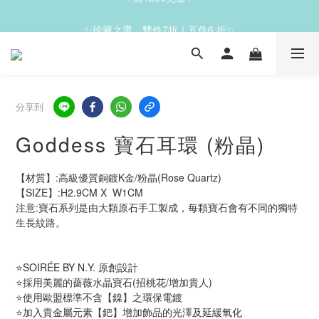
✨滿1200免運✨
✨珍藏之選，雙件7折｜五件6 折✨
✨滿1200免運✨
分享到
Goddess 寶石耳環 (粉晶)
【材質】:高級優質銅鍍K金/粉晶(Rose Quartz)
【SIZE】:H2.9CM X  W1CM   
注意:寶石系列是由大顆原石手工製成，每顆寶石會有不同的獨特
生長紋路。
⭐SOIRÉE BY N.Y. 原創設計
⭐採用美麗的薔薇水晶寶石(招桃花/增加貴人)
⭐使用歐盟標準不含【鎳】之環保電鍍
⭐加入貴金屬元素【鈀】增加飾品的光澤及延緩氧化