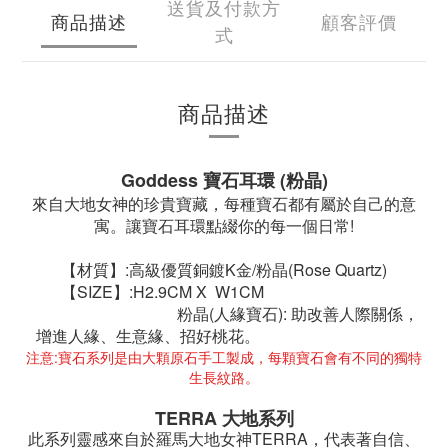
送貨及付款方
商品描述
顧客評價
式
商品描述
Goddess 寶石耳環 (粉晶)
來自大地女神的珍貴寶藏，每種寶石都有屬於自己的意
寓。讓寶石耳環點綴你的每一個日常!
【材質】:高級優質銅鍍K金/粉晶(Rose Quartz)
【SIZE】
:
H2.9CM X W1CM
粉晶(人緣寶石): 助改善人際關係，
增進人緣、生意緣、招好桃花。
注意:寶石系列是由大顆原石手工製成，每顆寶石會有不同的獨特
生長紋路。
TERRA
大地系列
TERRA
此系列靈感來自於羅馬大地女神
，代表著自信、