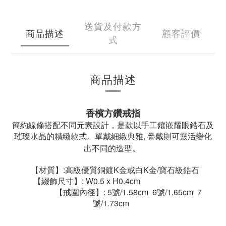
送貨及付款方
商品描述
顧客評價
式
商品描述
香檳方鑽戒指
簡約線條搭配不同元素設計，是款以手工鑲嵌耀眼鋯石及
璀璨水晶的精緻款式。單戴細緻典雅, 疊戴則可靈活變化
出不同的造型。
【材質】:高級優質銅鍍K金或白K金/寶石級鋯石
【綴飾尺寸】: W0.5 x H0.4cm
【戒圍內徑】: 5號/1.58cm 6號/1.65cm 7
號/1.73cm