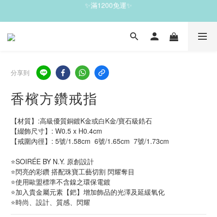
✨滿1200免運✨
✨滿1200免運✨
✨珍藏之選，雙件7折｜五件6 折✨
✨滿1200免運✨
分享到
香檳方鑽戒指
【材質】:高級優質銅鍍K金或白K金/寶石級鋯石 
【綴飾尺寸】: W0.5 x H0.4cm                              
【戒圍內徑】: 5號/1.58cm  6號/1.65cm  7號/1.73cm  
⭐SOIRÉE BY N.Y. 原創設計
⭐閃亮的彩鑽 搭配珠寶工藝切割 閃耀奪目
⭐使用歐盟標準不含鎳之環保電鍍
⭐加入貴金屬元素【鈀】增加飾品的光澤及延緩氧化
⭐時尚、設計、質感、閃耀