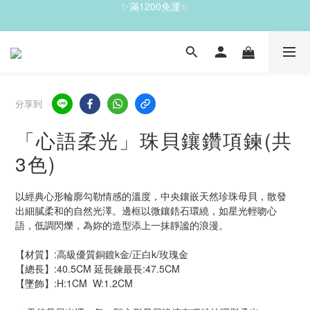
✨滿1200免運✨
✨珍藏之選，雙件7折｜五件6 折✨
✨滿1200免運✨
分享到
「心語柔光」珠貝鑲鑽項鍊(共
3色)
以經典心形輪廓勾勒情感的溫度，中央鑲嵌天然珍珠母貝，散發
出細膩柔和的自然光澤。邊框以微鑲鋯石環繞，如星光輕吻心
語，低調閃爍，為妳的造型添上一抹靜謐的浪漫。
【材質】:高級優質銅鍍k金/正白k/玫瑰金
【總長】:40.5CM 延長鍊最長:47.5CM     
【墜飾】:H:1CM  W:1.2CM 