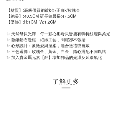
【材質】:高級優質銅鍍k金/正白k/玫瑰金
【總長】:40.5CM 延長鍊最長:47.5CM
【墜飾】:H:1CM W:1.2CM
✨ 天然母貝光澤：每一顆心形母貝皆擁有獨特紋理與柔光
✨ 微鑲鋯石邊框：細緻工藝，閃耀卻不張揚
✨ 心形設計：象徵愛與溫柔，適合送禮或自戴
✨ 三色選擇：玫瑰金、黃金、白金，隨心搭配不同風格
✨ 加入貴金屬元素【鈀】增加飾品的光澤及延緩氧化
了解更多