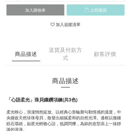
加入購物車
立即購買
加入追蹤清單
送貨及付款方
商品描述
顧客評價
式
商品描述
「心語柔光」珠貝鑲鑽項鍊(共3色)
柔光映心，浪漫悄然綻放。以經典心形輪廓勾勒情感的溫度，中
央鑲嵌天然珍珠母貝，散發出細膩柔和的自然光澤。邊框以微鑲
鋯石環繞，如星光輕吻心語，低調閃爍，為妳的造型添上一抹靜
謐的浪漫。