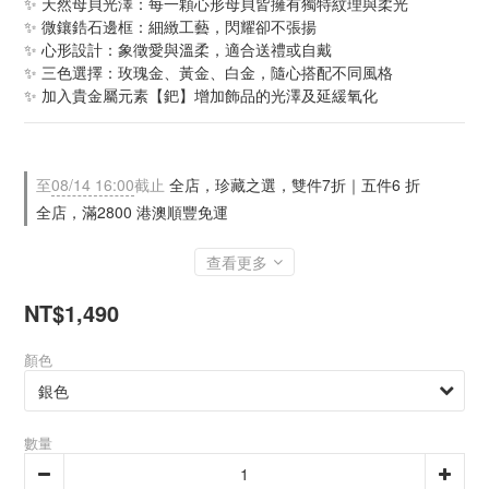
✨ 天然母貝光澤：每一顆心形母貝皆擁有獨特紋理與柔光 
✨ 微鑲鋯石邊框：細緻工藝，閃耀卻不張揚 
✨ 心形設計：象徵愛與溫柔，適合送禮或自戴 
✨ 三色選擇：玫瑰金、黃金、白金，隨心搭配不同風格
✨ 加入貴金屬元素【鈀】增加飾品的光澤及延緩氧化
至
08/14 16:00
截止
全店，珍藏之選，雙件7折｜五件6 折
全店，滿2800 港澳順豐免運
查看更多
NT$1,490
顏色
數量