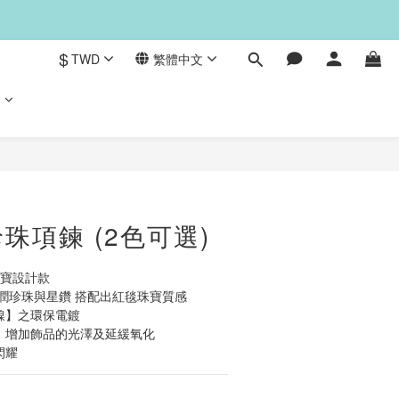
$
TWD
繁體中文
們
立即購買
珠項鍊 (2色可選)
 輕珠寶設計款
潤珍珠與星鑽 搭配出紅毯珠寶質感
鎳】之環保電鍍
】增加飾品的光澤及延緩氧化
閃耀