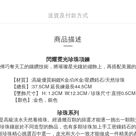
送貨及付款方式
商品描述
閃耀霓光珍珠項鍊
傅巧奪天工的鑲鑽技術，將璀璨星光鑲於綴飾上，再搭配美麗的
【材質】:高級優質銅鍍K金/白K金/星鑽鋯石/天然珍珠
【總長】:37.5CM 延長練最長44.5CM
【墜飾尺寸】 H: 1.2CM W:12.3CM / 珍珠尺寸:
直徑0.5C
【顏色】:金色，銀色
珍珠系列
是高級淡水天然養殖珠。經過幾百顆的篩選才能逐一挑出一顆顆
珍珠鑲嵌於不同造型的飾品，也有多顆珍珠加上手工密鑲鋯石的
顆珍珠精心挑選百中選一，皮光和大小一致才能做成一件精美的