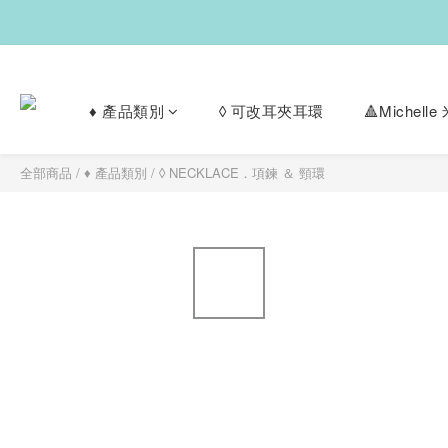
♦︎ 產品類別
◊ 可改耳夾耳環
🔺Michel
全部商品
/
♦︎ 產品類別
/
◊ NECKLACE．項鍊 ＆ 頸環