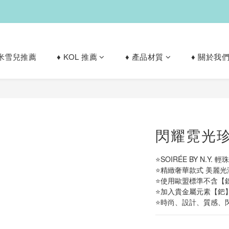
✨滿1200免運✨
✨滿1200免運✨
le 米雪兒推薦
♦︎ KOL 推薦
♦︎ 產品材質
♦︎ 關於我
閃耀霓光珍
⭐SOIRÉE BY N.Y.
⭐精緻奢華款式 美麗光
⭐使用歐盟標準不含【
⭐加入貴金屬元素【鈀
⭐時尚、設計、質感、