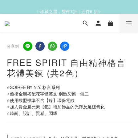
✨滿1200免運✨
✨珍藏之選，雙件7折｜五件6 折✨
✨滿1200免運✨
分享到
FREE SPIRIT 自由精神格言
花體美鍊 (共2色）
⭐SOIRÉE BY N.Y. 格言系列
⭐藝術金屬搭配花字體英文 別緻又獨一無二
⭐使用歐盟標準不含【鎳】環保電鍍
⭐加入貴金屬元素【鈀】增加飾品的光澤及延緩氧化
⭐時尚、設計、質感、閃耀