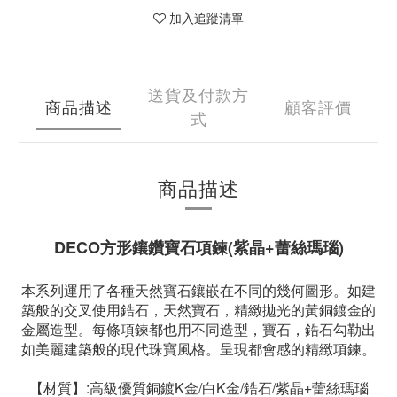
加入追蹤清單
送貨及付款方
商品描述
顧客評價
式
商品描述
DECO方形鑲鑽寶石項鍊(紫晶+蕾絲瑪瑙)
本系列運用了各種天然寶石鑲嵌在不同的幾何圖形。如建
築般的交叉使用鋯石，天然寶石，精緻拋光的黃銅鍍金的
金屬造型。每條項鍊都也用不同造型，寶石，鋯石勾勒出
如美麗建築般的現代珠寶風格。呈現都會感的精緻項鍊。
【材質】:高級優質銅鍍K金/白K金/鋯石/紫晶+蕾絲瑪瑙