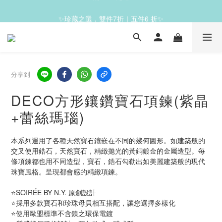
✨滿1200免運✨
✨珍藏之選，雙件7折｜五件6 折✨
✨滿1200免運✨
分享到
DECO方形鑲鑽寶石項鍊(紫晶
+蕾絲瑪瑙)
本系列運用了各種天然寶石鑲嵌在不同的幾何圖形。如建築般的
交叉使用鋯石，天然寶石，精緻拋光的黃銅鍍金的金屬造型。每
條項鍊都也用不同造型，寶石，鋯石勾勒出如美麗建築般的現代
珠寶風格。呈現都會感的精緻項鍊。
⭐SOIRÉE BY N.Y. 原創設計
⭐採用多款寶石和珍珠母貝相互搭配，讓您選擇多樣化
⭐使用歐盟標準不含鎳之環保電鍍