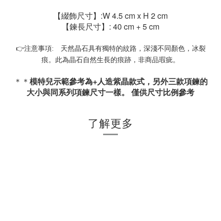
【綴飾尺寸】:W 4.5 cm x H 2 cm
【
鍊長
尺寸
】:
40 cm + 5 cm
👉
注意事項
:
天然晶石具有獨特的紋路，深淺不同顏色，冰裂
痕。此為晶石自然生長的痕跡，非商品瑕疵。
＊＊
模特兒示範參考為+人造紫晶
款式
，另外三款
項鍊的
大小與同系列
項鍊
尺寸一樣。 僅供尺寸比例參考
了解更多