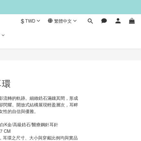
$
TWD
繁體中文
們
立即購買
耳環
影流轉的軌跡。細緻鋯石滿鑲其間，形成
卻閃耀。開放式結構展現輕盈層次，耳畔
女性的自信與優雅。
白K金/高級鋯石/醫療鋼針耳針
7 CM
修，耳環之尺寸、大小與穿戴比例均與實品