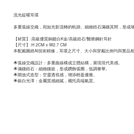
流光綻曜耳環
多重弧線交織，宛如光影流轉的軌跡。細緻鋯石滿鑲其間，形成
【材質】:高級優質銅鍍白K金/高級鋯石/醫療鋼針耳針
【尺寸】:H 2CM x W2.7 CM
本配戴圖經AI技術精修，耳環之尺寸、大小與穿戴比例均與實品
🌟弧線交織設計：多重曲線構成立體結構，展現現代美感。
🌟滿鑲鋯石：細緻鑲嵌，形成鑽飾弧圈，低調奢華。
🌟開放式造型：空靈透視感，增添輕盈優雅。
🌟銀白光澤：金屬質感細膩，襯托高端氣質。