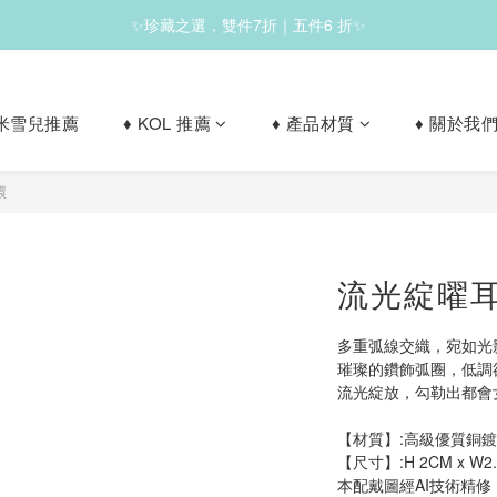
✨珍藏之選，雙件7折｜五件6 折✨
✨滿1200免運✨
✨滿1200免運✨
le 米雪兒推薦
♦︎ KOL 推薦
♦︎ 產品材質
♦︎ 關於我
環
流光綻曜
多重弧線交織，宛如光
璀璨的鑽飾弧圈，低調
流光綻放，勾勒出都會
【材質】:高級優質銅鍍
【尺寸】:H 2CM x W2.
本配戴圖經AI技術精