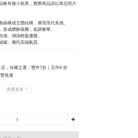
品略有微小差異，實際商品請以單品照片
重曲線構成立體結構，展現現代美感。
嵌，形成鑽飾弧圈，低調奢華。
透視感，增添輕盈優雅。
感細膩，襯托高端氣質。
店，珍藏之選，雙件7折｜五件6 折
順豐免運
查看更多