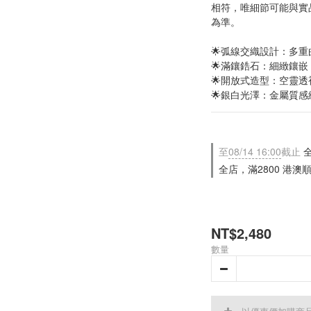
相符，唯細節可能與實
為準。 
🌟弧線交織設計：多
🌟滿鑲鋯石：細緻鑲
🌟開放式造型：空靈
🌟銀白光澤：金屬質
至
08/14 16:00
截止
全
全店，滿2800 港澳
NT$2,480
數量