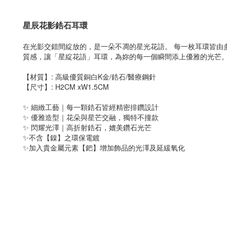
星辰花影鋯石耳環
在光影交錯間綻放的，是一朵不凋的星光花語。 每一枚耳環皆由
質感，讓「星綻花語」耳環，為妳的每一個瞬間添上優雅的光芒
【材質】: 高級優質銅白K金/鋯石/醫療鋼針
【尺寸】: H2CM xW1.5CM
✨ 細緻工藝｜每一顆鋯石皆經精密排鑽設計
✨ 優雅造型｜花朵與星芒交融，獨特不撞款
✨ 閃耀光澤｜高折射鋯石，媲美鑽石光芒
✨不含【鎳】之環保電鍍
✨加入貴金屬元素【鈀】增加飾品的光澤及延緩氧化