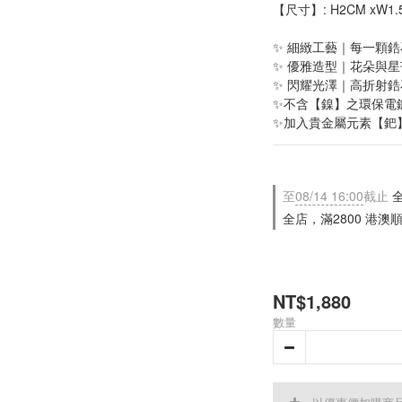
【尺寸】: H2CM xW1.5CM  
✨ 細緻工藝｜每一顆
✨ 優雅造型｜花朵與星
✨ 閃耀光澤｜高折射
✨不含【鎳】之環保電
✨加入貴金屬元素【鈀
至
08/14 16:00
截止
全
全店，滿2800 港澳
NT$1,880
數量