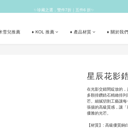
✨珍藏之選，雙件7折｜五件6 折✨
✨滿1200免運✨
le 米雪兒推薦
♦︎ KOL 推薦
♦︎ 產品材質
♦︎ 關於我
✨滿1200免運✨
星辰花影
在光影交錯間綻放的，
多顆排鑽鋯石精緻排列
芒。細膩切割工藝讓每
張揚的高級質感，讓「
優雅的光芒。
【材質】: 高級優質銅白