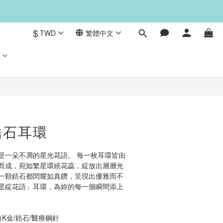
$
TWD
繁體中文
們
立即購買
鋯石耳環
是一朵不凋的星光花語。 每一枚耳環皆由
而成，宛如繁星環繞花蕊，綻放出層層光
一顆鋯石都閃耀如真鑽，呈現出優雅而不
星綻花語」耳環，為妳的每一個瞬間添上
K金/鋯石/醫療鋼針