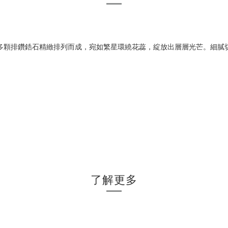
多顆排鑽鋯石精緻排列而成，宛如繁星環繞花蕊，綻放出層層光芒。細膩
。
了解更多