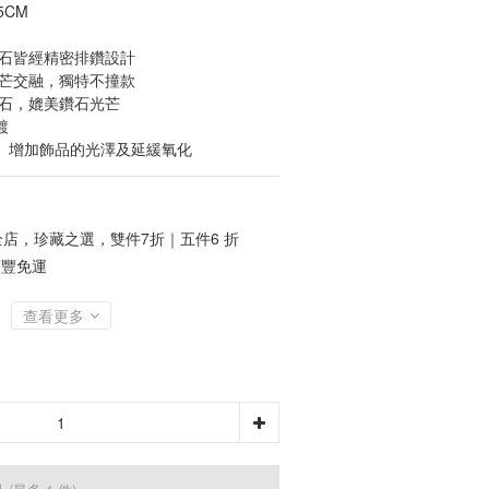
           
鋯石皆經精密排鑽設計
芒交融，獨特不撞款 
鋯石，媲美鑽石光芒
鍍
】增加飾品的光澤及延緩氧化
店，珍藏之選，雙件7折｜五件6 折
順豐免運
查看更多