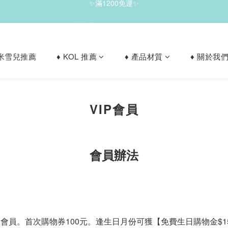
✨滿1200免運✨
✨珍藏之選，雙件7折｜五件6 折✨
le 米雪兒推薦
♦︎ KOL 推薦
♦︎ 產品材質
♦︎ 關於我
✨滿1200免運✨
VIP會員
會員辦法
會員。首次購物券100元。逢生日月份可獲【免費生日購物金
$