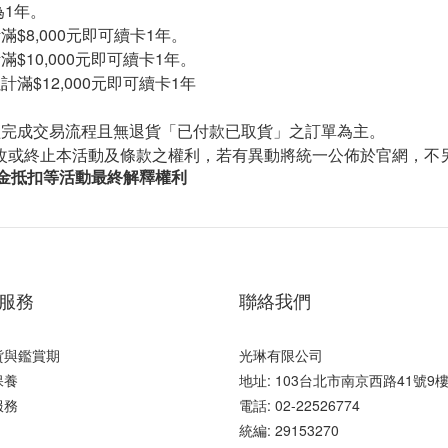
為
1
年。
滿$8
,000
元即可續卡
1
年。
$10
,000
元即可續卡
1
年。
滿$12
,000
元即可續卡
1
年
經完成交易流程且無退貨「已付款已取貨」之訂單為主。
改或終止本活動及條款之權利，若有異動將統一公佈於官網，不
金抵扣等活動最終解釋
權利
服務
聯絡我們
貨與鑑賞期
光琳有限公司
保養
地址: 103台北市南京西路41號9
服務
電話: 02-22526774
統編: 29153270