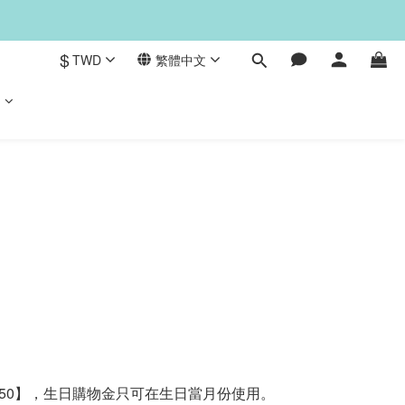
$
TWD
繁體中文
們
150】，
生日購物金只可在生日當月份使用。