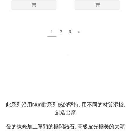
1
2
3
»
此系列沿用Nuri對系列感的堅持, 用不同的材質混搭,
創造出摩
登的線條加上單顆的極閃鋯石, 高級皮光極美的大顆