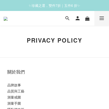
✨珍藏之選，雙件7折｜五件6 折✨
✨滿1200免運✨
✨滿1200免運✨
PRIVACY POLICY
關於我們
品牌故事
品質與工藝
測量戒圍
測量手圍