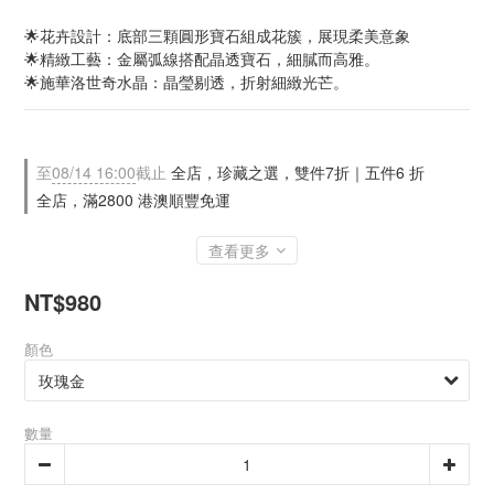
🌟花卉設計：底部三顆圓形寶石組成花簇，展現柔美意象
🌟精緻工藝：金屬弧線搭配晶透寶石，細膩而高雅。
🌟施華洛世奇水晶：晶瑩剔透，折射細緻光芒。
至
08/14 16:00
截止
全店，珍藏之選，雙件7折｜五件6 折
全店，滿2800 港澳順豐免運
查看更多
NT$980
顏色
數量