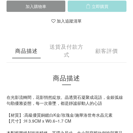
加入購物車
立即購買
加入追蹤清單
送貨及付款方
商品描述
顧客評價
式
商品描述
在光影流轉間，花影悄然綻放。晶透寶石凝聚成花語，金銀弧線
勾勒優雅姿態，每一次垂墜，都是靜謐卻動人的心語
【材質】:高級優質銅鍍白K金/玫瑰金/施華洛世奇水晶元素
【尺寸】:H 3.9CM x W0.6~1.7 CM
本配戴圖經AI技術精修，耳環之尺寸、大小與穿戴比例均與實品