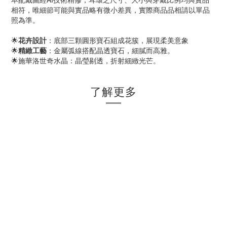
相符，唯細節可能與實品略有微小差異，實際商品品相請以單品
照為準。
🌟
花卉設計
：底部三顆圓形寶石組成花簇，展現柔美意象
🌟
精緻工藝
：金屬弧線搭配晶透寶石，細膩而高雅。
🌟施華洛世奇水晶：晶瑩剔透，折射細緻光芒。
了解更多