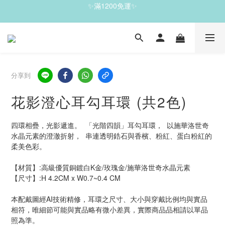
✨滿1200免運✨
✨滿1200免運✨
✨珍藏之選，雙件7折｜五件6 折✨
✨滿1200免運✨
分享到
花影澄心耳勾耳環 (共2色)
四環相疊，光影遞進。  「光階四韻」耳勾耳環，  以施華洛世奇
水晶元素的澄澈折射，  串連透明鋯石與香檳、粉紅、蛋白粉紅的
柔美色彩。 
【材質】:高級優質銅鍍白K金/玫瑰金/施華洛世奇水晶元素
【尺寸】:H 4.2CM x W0.7~0.4 CM
本配戴圖經AI技術精修，耳環之尺寸、大小與穿戴比例均與實品
相符，唯細節可能與實品略有微小差異，實際商品品相請以單品
照為準。