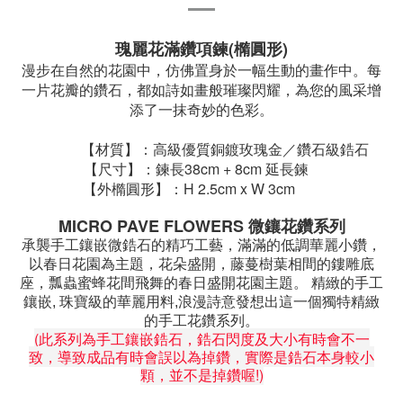
瑰麗花滿鑽項鍊(橢圓形)
漫步在自然的花園中，仿佛置身於一幅生動的畫作中。每
一片花瓣的鑽石，都如詩如畫般璀璨閃耀，為您的風采增
添了一抹奇妙的色彩。
【材質】：高級優質銅鍍玫瑰金／鑽石級鋯石
【尺寸】：
鍊長38cm + 8cm 延長鍊
【
外橢圓形】：H 2.5cm x W 3cm
MICRO PAVE FLOWERS 微鑲花鑽系列
承襲手工鑲嵌微鋯石的精巧工藝，滿滿的低調華麗小鑽，
以春日花園為主題，花朵盛開，藤蔓樹葉相間的鏤雕底
座，瓢蟲蜜蜂花間飛舞的春日盛開花園主題。 精緻的手工
鑲嵌, 珠寶級的華麗用料,浪漫詩意發想出這一個獨特精緻
的手工花鑽系列。
(此系列為手工鑲嵌鋯石，鋯石閃度及大小有時會不一
致，導致成品有時會誤以為掉鑽，實際是鋯石本身較小
顆，並不是掉鑽喔!)