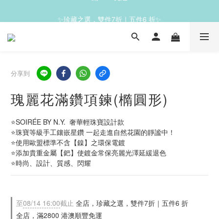
✨滿1200免運✨
✨珍藏之選，雙件7折｜五件6 折✨
✨滿1200免運✨
分享到
瑰麗花滿鑽項鍊(橢圓形)
⭐SOIRÉE BY N.Y.  奢華輕珠寶設計款
⭐珠寶等級手工鑲嵌星鑽 一起走進自然花園的靜謐中！
⭐使用歐盟標準不含【鎳】之環保電鍍
⭐添加貴重金屬【鈀】使鍍金常保亮麗光澤延緩退色
⭐時尚、設計、質感、閃耀
至
08/14 16:00
截止
全店，珍藏之選，雙件7折｜五件6 折
全店，滿2800 港澳順豐免運