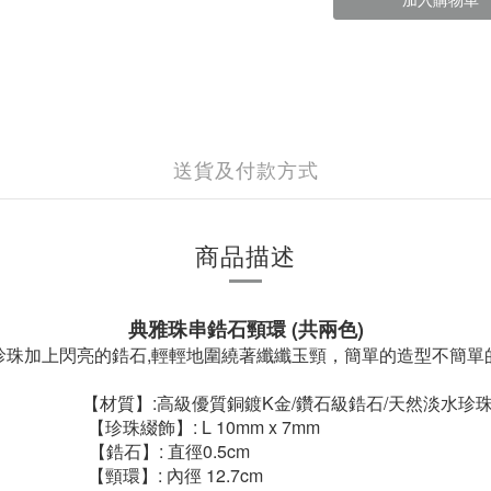
送貨及付款方式
商品描述
典雅珠串鋯石頸環 (共兩色)
珍珠加上閃亮的鋯石,輕輕地圍繞著纖纖玉頸，簡單的造型不簡單
【材質】:高級優質銅鍍K金/鑽石級鋯石/天然淡水珍
【珍珠綴飾】: L 10mm x 7mm
【鋯石】: 直徑0.5cm
【頸環】: 內徑 12.7cm