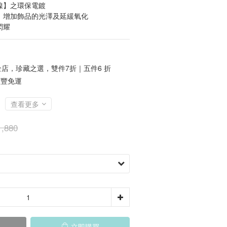
鎳】之環保電鍍
】增加飾品的光澤及延緩氧化
閃耀
店，珍藏之選，雙件7折｜五件6 折
順豐免運
查看更多
,880
立即購買