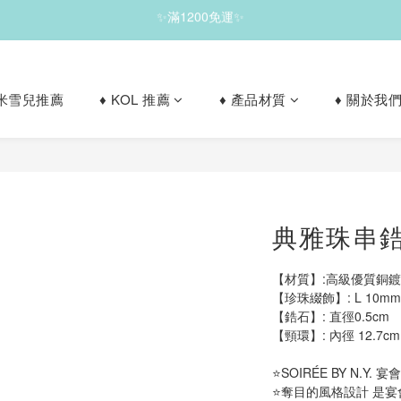
✨滿1200免運✨
✨滿1200免運✨
✨珍藏之選，雙件7折｜五件6 折✨
le 米雪兒推薦
♦︎ KOL 推薦
♦︎ 產品材質
♦︎ 關於我
✨滿1200免運✨
典雅珠串鋯
【材質】:高級優質銅鍍
【珍珠綴飾】: L 10mm x 7mm 
【鋯石】: 直徑0.5cm            
【頸環】: 內徑 12.7cm  
⭐SOIRÉE BY N.Y.
⭐奪目的風格設計 是