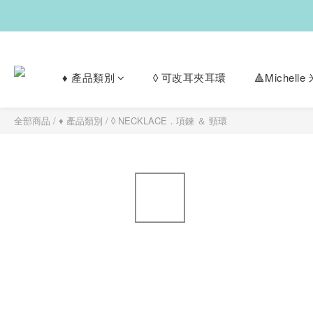
♦︎ 產品類別
◊ 可改耳夾耳環
🔺Michel
全部商品
/
♦︎ 產品類別
/
◊ NECKLACE．項鍊 ＆ 頸環