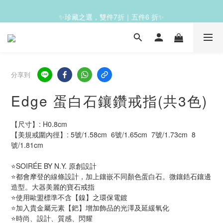
✨珍藏之選，雙件7折｜五件6 折✨
✨滿1200免運✨
✨滿1200免運✨
分享到
Edge 蛋白石鑲鑽戒指(共3色)
【尺寸】: H0.8cm  
【美規戒圍內徑】: 5號/1.58cm  6號/1.65cm  7號/1.73cm  8
號/1.81cm
⭐SOIRÉE BY N.Y. 原創設計
⭐都會摩登的線條設計，加上鑲嵌不同顏色蛋白石。微鑲鋯石鑲邊
造型。大器美麗的寶石戒指
⭐使用歐盟標準不含【鎳】之環保電鍍
⭐加入貴金屬元素【鈀】增加飾品的光澤及延緩氧化
⭐時尚、設計、質感、閃耀