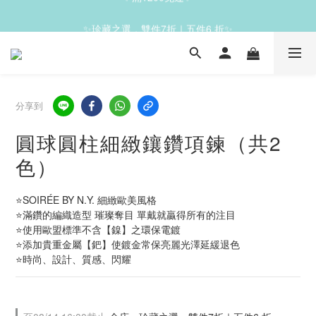
✨滿1200免運✨
✨珍藏之選，雙件7折｜五件6 折✨
✨滿1200免運✨
分享到
圓球圓柱細緻鑲鑽項鍊（共2
色）
⭐SOIRÉE BY N.Y. 細緻歐美風格
⭐滿鑽的編織造型 璀璨奪目 單戴就贏得所有的注目
⭐使用歐盟標準不含【鎳】之環保電鍍
⭐添加貴重金屬【鈀】使鍍金常保亮麗光澤延緩退色
⭐時尚、設計、質感、閃耀