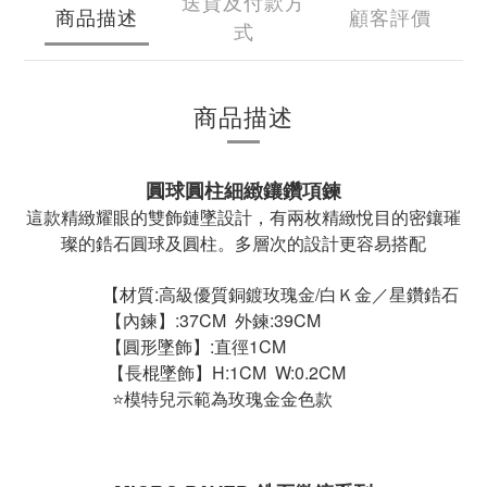
送貨及付款方
商品描述
顧客評價
式
商品描述
圓球圓柱細緻鑲鑽項鍊
這款精緻耀眼的雙飾鏈墜設計，有兩枚精緻悅目的密鑲璀
璨的鋯石圓球及圓柱。多層次的設計更容易搭配
【材質:高級優質銅鍍玫瑰金/白Ｋ金／星鑽鋯石
【內鍊】:37CM 外鍊:39CM
【圓形墜飾】:直徑1CM
【長棍墜飾】H:1CM W:0.2CM
⭐模特兒示範為玫瑰金金色款