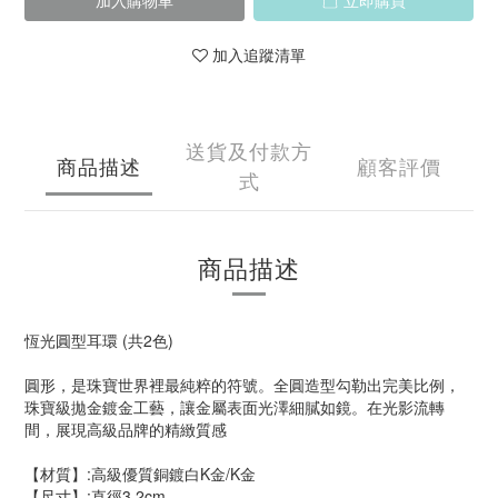
加入購物車
立即購買
加入追蹤清單
送貨及付款方
商品描述
顧客評價
式
商品描述
恆光圓型耳環 (共2色)
圓形，是珠寶世界裡最純粹的符號。全圓造型勾勒出完美比例，
珠寶級拋金鍍金工藝，讓金屬表面光澤細膩如鏡。在光影流轉
間，展現高級品牌的精緻質感
【材質】:高級優質銅鍍白K金/K金
【尺寸】:直徑3.2cm