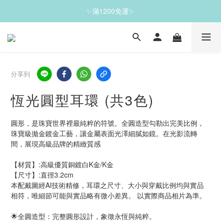
✨滿1200免運✨
✨滿1200免運✨
✨珍藏之選，雙件7折｜五件6 折✨
分享到
✨滿1200免運✨
恆光圓型耳環 (共3色)
圓形，是珠寶世界裡最純粹的符號。全圓造型勾勒出完美比例，
珠寶級拋金鍍金工藝，讓金屬表面光澤細膩如鏡。在光影流轉
間，展現高級品牌的精緻質感
【材質】:高級優質銅鍍白K金/K金
【尺寸】:直徑3.2cm
本配戴圖經AI技術精修，耳環之尺寸、大小與穿戴比例均與實品
相符，唯細節可能與實品略有微小差異。 以實際商品相片為準。 
🌟全圓造型：完整圓形設計，象徵永恆與純粹。