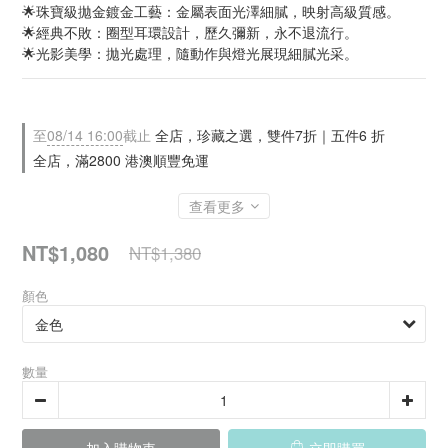
🌟珠寶級拋金鍍金工藝：金屬表面光澤細膩，映射高級質感。
🌟經典不敗：圈型耳環設計，歷久彌新，永不退流行。
🌟光影美學：拋光處理，隨動作與燈光展現細膩光采。
至
08/14 16:00
截止
全店，珍藏之選，雙件7折｜五件6 折
全店，滿2800 港澳順豐免運
查看更多
NT$1,080
NT$1,380
顏色
數量