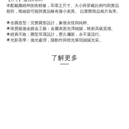
本配戴圖經AI技術精修，耳環之尺寸、大小與穿戴比例均與實品
相符，唯細節可能與實品略有微小差異。 以實際商品相片為準。
🌟全圓造型：完整圓形設計，象徵永恆與純粹。
🌟珠寶級拋金鍍金工藝：金屬表面光澤細膩，映射高級質感。
🌟經典不敗：圈型耳環設計，歷久彌新，永不退流行。
🌟光影美學：拋光處理，隨動作與燈光展現細膩光采。
了解更多